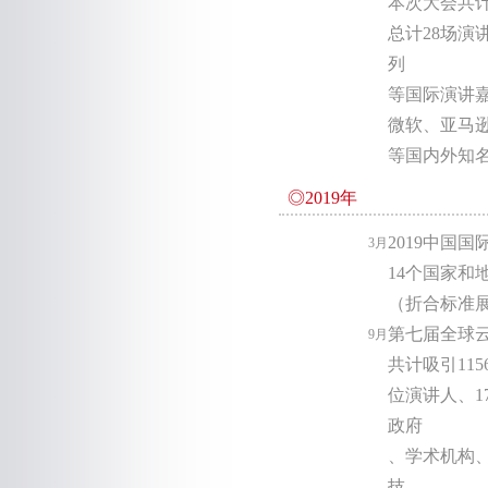
本次大会共计
总计28场演
列
等国际演讲嘉
微软、亚马逊A
等国内外知
◎2019年
2019中国
3月
14个国家和
（折合标准展
第七届全球
9月
共计吸引11
位演讲人、1
政府
、学术机构
技